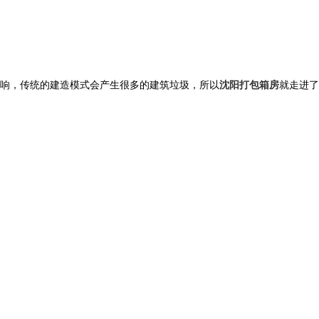
响，传统的建造模式会产生很多的建筑垃圾，所以
沈阳打包箱房
就走进了