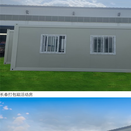
长春打包箱活动房