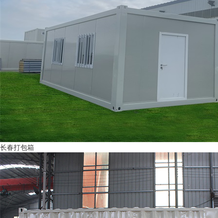
长春打包箱