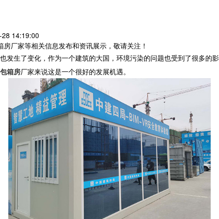
8 14:19:00
装箱房厂家等相关信息发布和资讯展示，敬请关注！
也发生了变化，作为一个建筑的大国，环境污染的问题也受到了很多的影
包箱房
厂家来说这是一个很好的发展机遇。