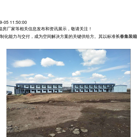
05 11:50:00
装箱房厂家等相关信息发布和资讯展示，敬请关注！
制化能力与交付，成为空间解决方案的关键供给方。其以标准
长春集装箱