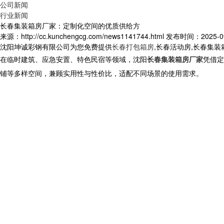
公司新闻
行业新闻
长春集装箱房厂家：定制化空间的优质供给方​
来源：http://cc.kunchengcg.com/news1141744.html
发布时间：2025-09-
沈阳坤诚彩钢有限公司为您免费提供
长春打包箱房
,长春活动房,长春集
在临时建筑、应急安置、特色民宿等领域，沈阳
长春集装箱房厂家
凭借定
铺等多样空间，兼顾实用性与性价比，适配不同场景的使用需求。