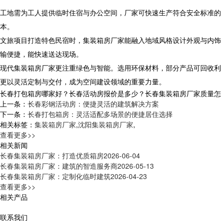
​ 工地需为工人提供临时住宿与办公空间，厂家可快速生产符合安全标准的
本。
​ 文旅项目打造特色民宿时，集装箱房厂家能融入地域风格设计外观与
输便捷，能快速送达现场。​
现代集装箱房厂家更注重绿色与智能。选用环保材料，部分产品可回收利
更以灵活定制与交付，成为空间建设领域的重要力量。
长春打包箱房哪家好？长春活动房报价是多少？长春集装箱房厂家质量怎么样？
上一条：
长春彩钢活动房：便捷灵活的建筑解决方案
下一条：
长春打包箱房：灵活适配多场景的便捷居住选择​
相关标签：
集装箱房厂家
,
沈阳集装箱房厂家
,
查看更多>>
相关新闻
长春集装箱房厂家：打造优质箱房
2026-06-04
长春集装箱房厂家：建筑的智造服务商
2026-05-13
长春集装箱房厂家：定制化临时建筑
2026-04-23
查看更多>>
相关产品
联系我们