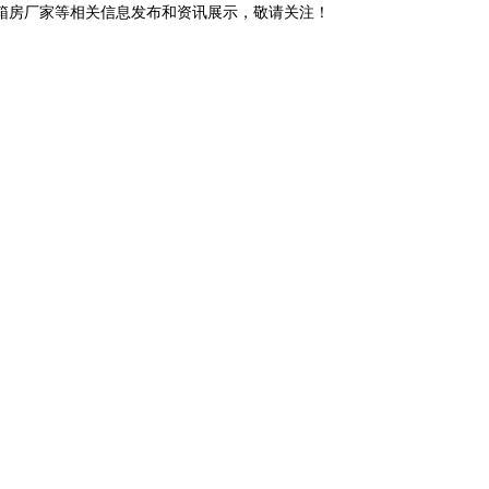
装箱房厂家等相关信息发布和资讯展示，敬请关注！