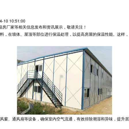
10 10:51:00
装箱房厂家等相关信息发布和资讯展示，敬请关注！
料，在墙体、屋顶等部位进行保温处理，以提高房屋的保温性能。这样，
风窗、通风扇等设备，确保室内空气流通，有效排除潮湿和异味，提升