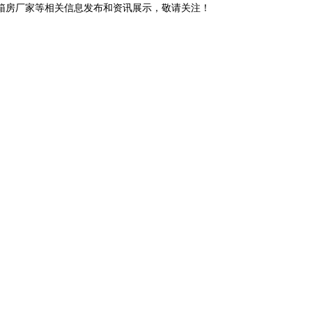
装箱房厂家等相关信息发布和资讯展示，敬请关注！