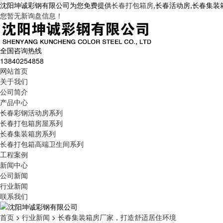
沈阳坤诚彩钢有限公司为您免费提供
长春打包箱房
,长春活动房,长春集
您暂无新询盘信息！
全国咨询热线
13840254858
网站首页
关于我们
公司简介
产品中心
长春彩钢活动房系列
长春打包箱房屋系列
长春集装箱房系列
长春打包箱高端卫生间系列
工程案例
新闻中心
公司新闻
行业新闻
联系我们
首页
>
行业新闻
>
长春集装箱房厂家，打造舒适居住环境