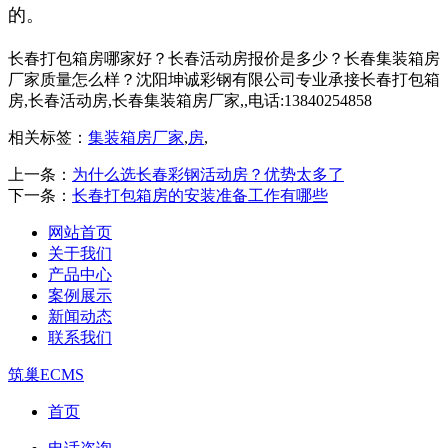
的。
长春打包箱房哪家好？长春活动房报价是多少？长春集装箱房
厂家质量怎么样？沈阳坤诚彩钢有限公司专业承接长春打包箱
房,长春活动房,长春集装箱房厂家,,电话:13840254858
相关标签：
集装箱房厂家
,
房
,
上一条：
为什么选长春彩钢活动房？优势太多了
下一条：
长春打包箱房的安装准备工作有哪些
网站首页
关于我们
产品中心
案例展示
新闻动态
联系我们
筑巢ECMS
首页