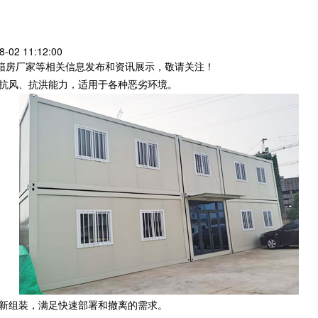
02 11:12:00
装箱房厂家等相关信息发布和资讯展示，敬请关注！
抗风、抗洪能力，适用于各种恶劣环境。
新组装，满足快速部署和撤离的需求。