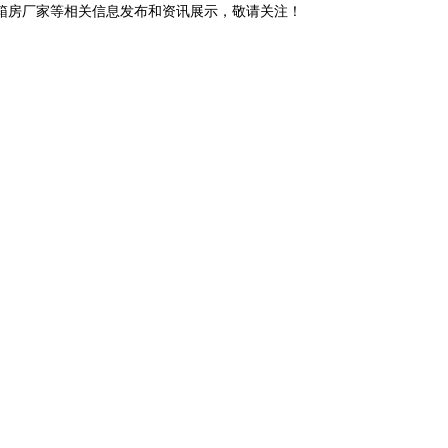
装箱房厂家等相关信息发布和资讯展示，敬请关注！