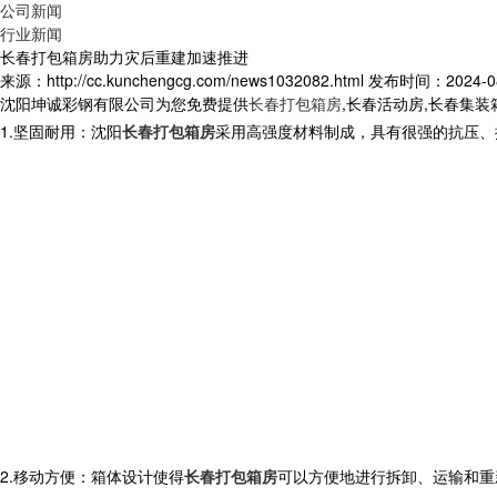
公司新闻
行业新闻
长春打包箱房助力灾后重建加速推进
来源：http://cc.kunchengcg.com/news1032082.html
发布时间：2024-08-
沈阳坤诚彩钢有限公司为您免费提供
长春打包箱房
,长春活动房,长春集
1.坚固耐用：沈阳
长春打包箱房
采用高强度材料制成，具有很强的抗压、
2.移动方便：箱体设计使得
长春打包箱房
可以方便地进行拆卸、运输和重