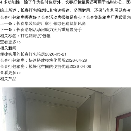
4.多功能性：除了作为临时住所外，
长春打包箱房
还可用于临时办公、医
综上所述，
长春打包箱
房以其快速搭建、坚固耐用、环保节能和灵活多变
长春打包箱房哪家好？长春活动房报价是多少？长春集装箱房厂家质量怎么样？
上一条：
长春集装箱房厂家引领绿色建筑新风尚
下一条：
长春彩钢活动房助力灾后重建显身手
相关标签：
打包箱房
,
打包箱
,
查看更多>>
相关新闻
便捷实用的长春打包箱房
2026-05-21
长春打包箱房：快速搭建模块化居所
2026-04-29
长春打包箱房：模块化空间的便捷优选
2026-04-09
查看更多>>
相关产品