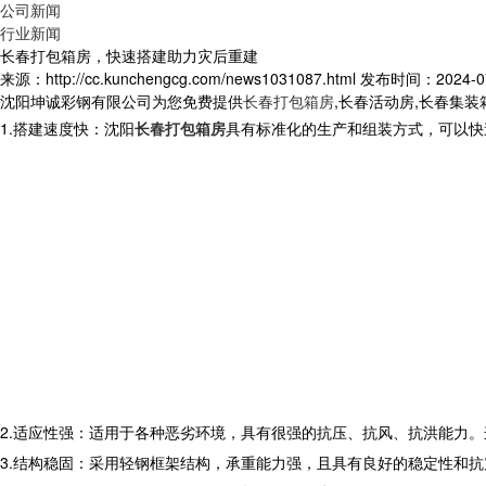
公司新闻
行业新闻
长春打包箱房，快速搭建助力灾后重建
来源：http://cc.kunchengcg.com/news1031087.html
发布时间：2024-07-
沈阳坤诚彩钢有限公司为您免费提供
长春打包箱房
,长春活动房,长春集
1.搭建速度快：沈阳
长春打包箱房
具有标准化的生产和组装方式，可以快
2.适应性强：适用于各种恶劣环境，具有很强的抗压、抗风、抗洪能力
3.结构稳固：采用轻钢框架结构，承重能力强，且具有良好的稳定性和