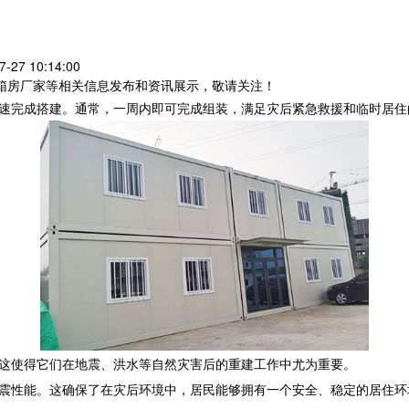
27 10:14:00
装箱房厂家等相关信息发布和资讯展示，敬请关注！
速完成搭建。通常，一周内即可完成组装，满足灾后紧急救援和临时居住
。这使得它们在地震、洪水等自然灾害后的重建工作中尤为重要。
抗震性能。这确保了在灾后环境中，居民能够拥有一个安全、稳定的居住环