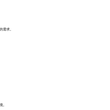
的需求。
境。