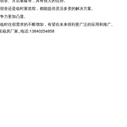
宿舍、灾后重建等，具有很大的优势。
宿舍还是临时展览馆，都能提供灵活多变的解决方案。
争力更加凸显。
临时住宿需求的不断增加，有望在未来得到更广泛的应用和推广。
,,电话:13840254858