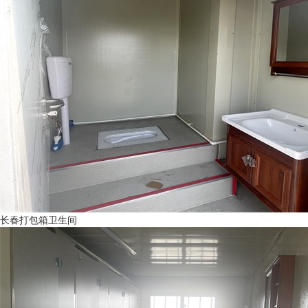
长春打包箱卫生间