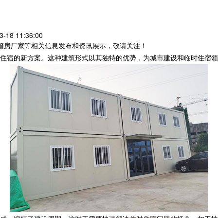
18 11:36:00
装箱房厂家等相关信息发布和资讯展示，敬请关注！
住宿的新方案。这种建筑形式以其独特的优势，为城市建设和临时住宿领