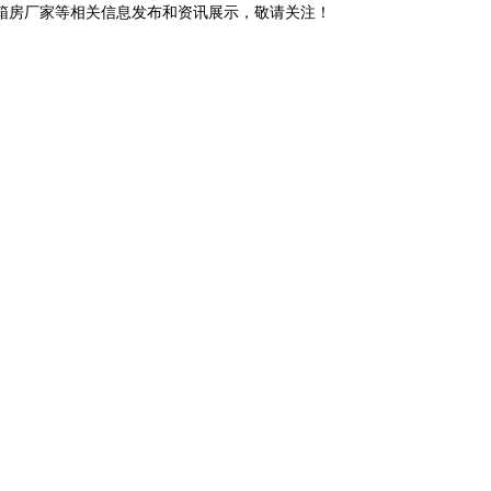
装箱房厂家等相关信息发布和资讯展示，敬请关注！