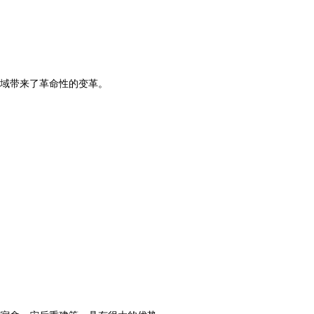
域带来了革命性的变革。